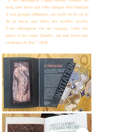
"L"art aborigène s'appréhende comme un
tout, une trace qui relie chaque être humain
à son groupe ethnique, au cycle de la vie et
de la mort, aux êtres des mythes sacrés.
L'art aborigène est un voyage, celui des
âmes et des eaux fluides, sur une terre aux
couleurs de feu." SLH